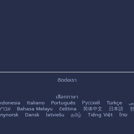
ติดต่อเรา
เลือกภาษา
ndonesia
Italiano
Português
Русский
Türkçe
بى
עברית
Bahasa Melayu
čeština
简体中文
日本語
nynorsk
Dansk
latviešu
தமிழ்
Tiếng Việt
ไทย