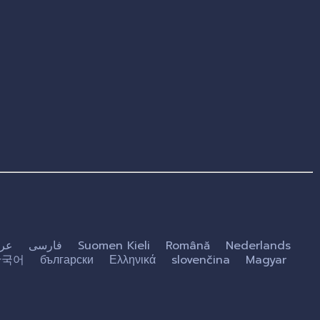
عر
فارسی
Suomen Kieli
Română
Nederlands
한국어
български
Ελληνικά
slovenčina
Magyar