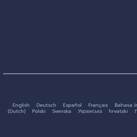
English
Deutsch
Español
Français
Bahasa I
(Dutch)
Polski
Svenska
Украiнська
hrvatski