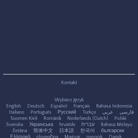
Kontakt
Wybierz język
English
Deutsch
Español
Français
Bahasa Indonesia
Italiano
Português
Русский
Türkçe
عربى
فارسی
Suomen Kieli
Română
Nederlands (Dutch)
Polski
Svenska
Украiнська
hrvatski
עברית
Bahasa Melayu
čeština
简体中文
日本語
한국어
български
Ελληνικά
slovenčina
Magyar
nynorsk
Dansk