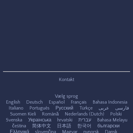
Kontakt
Vælg sprog
English
Deutsch
Español
Français
Bahasa Indonesia
Italiano
Português
Русский
Türkçe
عربى
فارسی
Suomen Kieli
Română
Nederlands (Dutch)
Polski
Svenska
Украiнська
hrvatski
עברית
Bahasa Melayu
čeština
简体中文
日本語
한국어
български
Ελληνικά
slovenčina
Magyar
nynorsk
Dansk