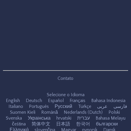
Contato
Selecione o Idioma
English
Deutsch
Español
Français
Bahasa Indonesia
Italiano
Português
Русский
Türkçe
عربى
فارسی
Suomen Kieli
Română
Nederlands (Dutch)
Polski
Svenska
Украiнська
hrvatski
עברית
Bahasa Melayu
čeština
简体中文
日本語
한국어
български
Ελληνικά
slovenčina
Magyar
nynorsk
Dansk