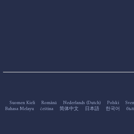
Suomen Kieli
Română
Nederlands (Dutch)
Polski
Sve
Bahasa Melayu
čeština
简体中文
日本語
한국어
бъл