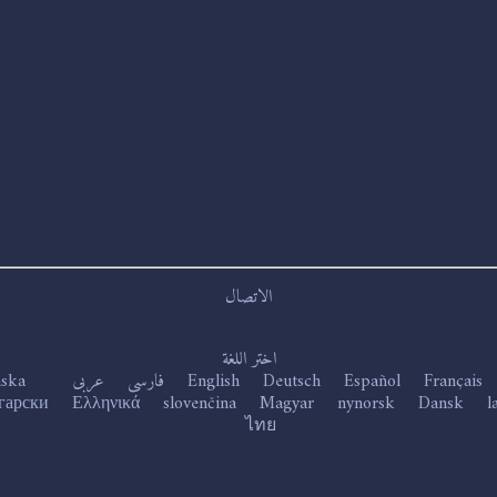
الاتصال
اختر اللغة
nska
عربى
فارسی
English
Deutsch
Español
Français
гарски
Ελληνικά
slovenčina
Magyar
nynorsk
Dansk
l
ไทย