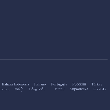
Bahasa Indonesia
Italiano
Português
Русский
Türkçe
atviešu
தமிழ்
Tiếng Việt
עברית
Украiнська
hrvatski