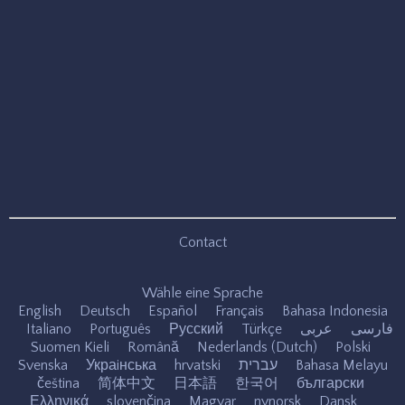
Contact
Wähle eine Sprache
English
Deutsch
Español
Français
Bahasa Indonesia
Italiano
Português
Русский
Türkçe
عربى
فارسی
Suomen Kieli
Română
Nederlands (Dutch)
Polski
Svenska
Украiнська
hrvatski
עברית
Bahasa Melayu
čeština
简体中文
日本語
한국어
български
Ελληνικά
slovenčina
Magyar
nynorsk
Dansk